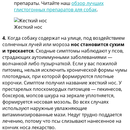
препараты. Читайте наш
обзор лучших
глистогонных препаратов для собак
.
Жесткий нос
4.
Когда собаку содержат на улице, под воздействием
солнечных лучей или мороза
нос становится сухим
и трескается
. Сходные симптомы наблюдают у псов,
страдающих аутоиммунными заболеваниями —
волчанкой либо пузырчаткой. Если у вас пожилой
питомец, нельзя исключить хронической формы чумы
плотоядных, при которой формируются плотные
корочки. Симптом получил название жесткий нос. У
престарелых плоскомордых питомцев — пекинесов,
боксеров, мопсов шкура на зеркале уплотняется,
формируется носовая мозоль. Во всех случаях
используют наружные увлажняющие
витаминизированные мази. Недуг трудно поддается
лечению, потому что псы слизывают нанесенное на
кончик носа лекарство.