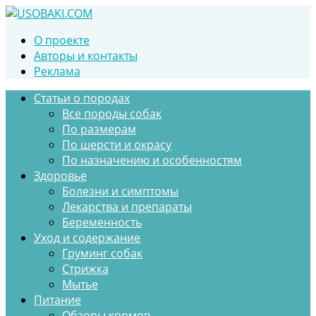
Перейти
к
О проекте
контенту
Авторы и контакты
Реклама
Статьи о породах
Все породы собак
По размерам
По шерсти и окрасу
По назначению и особенностям
Здоровье
Болезни и симптомы
Лекарства и препараты
Беременность
Уход и содержание
Груминг собак
Стрижка
Мытье
Питание
Обзоры кормов