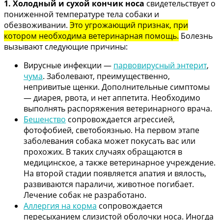
1. Холодный и сухой кончик носа
свидетельствует о
пониженной температуре тела собаки и
обезвоживании.
Это угрожающий признак, при
котором необходима ветеринарная помощь.
Болезнь
вызывают следующие причины:
Вирусные инфекции —
парвовирусный энтерит
,
чума
. Заболевают, преимущественно,
непривитые щенки. Дополнительные симптомы
— диарея, рвота, и нет аппетита. Необходимо
выполнять распоряжения ветеринарного врача.
Бешенство
сопровождается агрессией,
фотофобией, светобоязнью. На первом этапе
заболевания собака может покусать вас или
прохожих. В таких случаях обращаются в
медицинское, а также ветеринарное учреждение.
На второй стадии появляется апатия и вялость,
развиваются параличи, животное погибает.
Лечение собак не разработано.
Аллергия на корма
сопровождается
пересыханием слизистой оболочки носа. Иногда