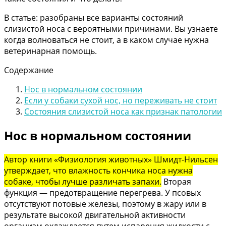
В статье: разобраны все варианты состояний
слизистой носа с вероятными причинами. Вы узнаете
когда волноваться не стоит, а в каком случае нужна
ветеринарная помощь.
Содержание
Нос в нормальном состоянии
Если у собаки сухой нос, но переживать не стоит
Состояния слизистой носа как признак патологии
Нос в нормальном состоянии
Автор книги «Физиология животных» Шмидт-Нильсен
утверждает, что влажность кончика носа нужна
собаке, чтобы лучше различать запахи.
Вторая
функция — предотвращение перегрева. У псовых
отсутствуют потовые железы, поэтому в жару или в
результате высокой двигательной активности
организм охлаждается путем испарения жидкости с