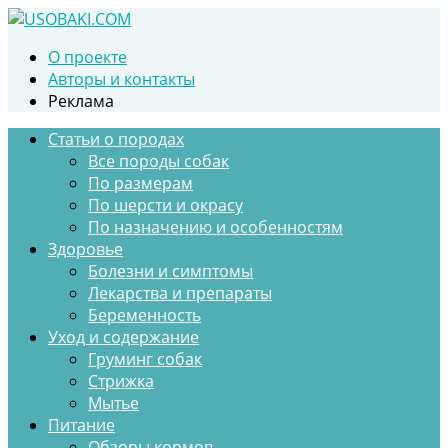
Перейти
к
О проекте
контенту
Авторы и контакты
Реклама
Статьи о породах
Все породы собак
По размерам
По шерсти и окрасу
По назначению и особенностям
Здоровье
Болезни и симптомы
Лекарства и препараты
Беременность
Уход и содержание
Груминг собак
Стрижка
Мытье
Питание
Обзоры кормов