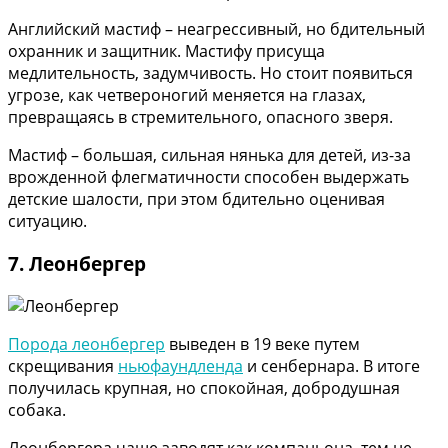
Английский мастиф – неагрессивный, но бдительный
охранник и защитник. Мастифу присуща
медлительность, задумчивость. Но стоит появиться
угрозе, как четвероногий меняется на глазах,
превращаясь в стремительного, опасного зверя.
Мастиф – большая, сильная нянька для детей, из-за
врожденной флегматичности способен выдержать
детские шалости, при этом бдительно оценивая
ситуацию.
7. Леонбергер
Порода леонбергер
выведен в 19 веке путем
скрещивания
ньюфаундленда
и сенбернара. В итоге
получилась крупная, но спокойная, добродушная
собака.
Леонбергера чаще заводят как компаньона, тем не