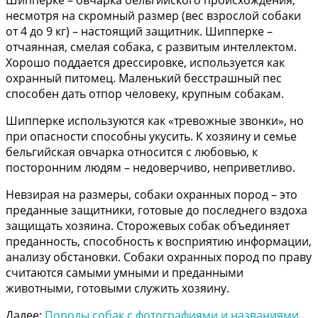
Шипперке – овчарка бельгийского происхождения,
несмотря на скромный размер (вес взрослой собаки
от 4 до 9 кг) – настоящий защитник. Шипперке –
отчаянная, смелая собака, с развитым интеллектом.
Хорошо поддается дрессировке, используется как
охранный питомец. Маленький бесстрашный пес
способен дать отпор человеку, крупным собакам.
Шипперке используются как «тревожные звонки», но
при опасности способны укусить. К хозяину и семье
бельгийская овчарка относится с любовью, к
посторонним людям – недоверчиво, неприветливо.
Невзирая на размеры, собаки охранных пород – это
преданные защитники, готовые до последнего вздоха
защищать хозяина. Сторожевых собак объединяет
преданность, способность к восприятию информации,
анализу обстановки. Собаки охранных пород по праву
считаются самыми умными и преданными
животными, готовыми служить хозяину.
Далее:
Породы собак с фотографиями и названиями