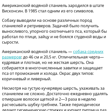
Американский водяной спаниель зародился в штате
Висконсин. В 1985 стал одним из его символов.
Собаку выводили на основе различных пород
спаниелей и ретриверов. Задачей было получить
выносливого, упорного охотничьего пса, который бы
работал по птице, зайцу и не боялся студеной воды и
сырости.
Американский водяной спаниель —
собака средних
размеров
: до 46 см и 20,5 кг. Отличительная черта—
кудрявая и плотная, но не жесткая шерсть. Она
собирается в многочисленные завитки и защищает
пса от промокания и холода. Окрас двух типов:
коричневый и ливерный.
Несмотря на густую кучерявую шерсть, ухаживать за
спаниелем не сложно. Достаточно ежедневно удалять
отмершие волоски щеткой и 2—3 раза в неделю
расчесывать шубку гребнем. Также периодически
делают гигиеническую стрижку и купают питомца раз