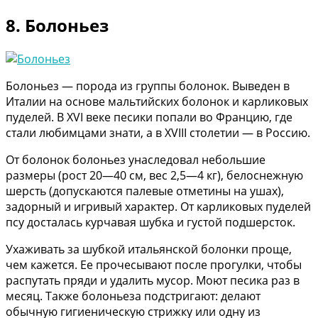
8. Болоньез
Болоньез — порода из группы болонок. Выведен в
Италии на основе мальтийских болонок и карликовых
пуделей. В XVI веке песики попали во Францию, где
стали любимцами знати, а в XVIII столетии — в Россию.
От болонок болоньез унаследовал небольшие
размеры (рост 20—40 см, вес 2,5—4 кг), белоснежную
шерсть (допускаются палевые отметины на ушах),
задорный и игривый характер. От карликовых пуделей
псу досталась курчавая шубка и густой подшерсток.
Ухаживать за шубкой итальянской болонки проще,
чем кажется. Ее прочесывают после прогулки, чтобы
распутать пряди и удалить мусор. Моют песика раз в
месяц. Также болоньеза подстригают: делают
обычную гигиеническую стрижку или одну из