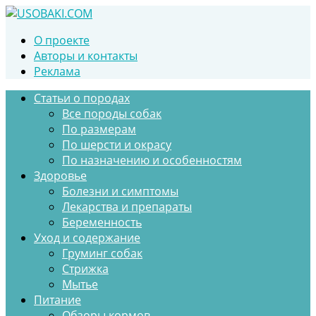
Перейти
к
О проекте
контенту
Авторы и контакты
Реклама
Статьи о породах
Все породы собак
По размерам
По шерсти и окрасу
По назначению и особенностям
Здоровье
Болезни и симптомы
Лекарства и препараты
Беременность
Уход и содержание
Груминг собак
Стрижка
Мытье
Питание
Обзоры кормов