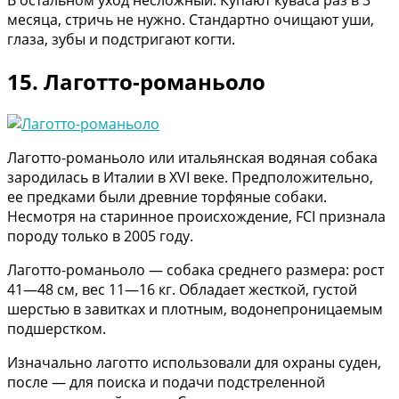
В остальном уход несложный. Купают куваса раз в 3
месяца, стричь не нужно. Стандартно очищают уши,
глаза, зубы и подстригают когти.
15. Лаготто-романьоло
Лаготто-романьоло или итальянская водяная собака
зародилась в Италии в XVI веке. Предположительно,
ее предками были древние торфяные собаки.
Несмотря на старинное происхождение, FCI признала
породу только в 2005 году.
Лаготто-романьоло — собака среднего размера: рост
41—48 см, вес 11—16 кг. Обладает жесткой, густой
шерстью в завитках и плотным, водонепроницаемым
подшерстком.
Изначально лаготто использовали для охраны суден,
после — для поиска и подачи подстреленной