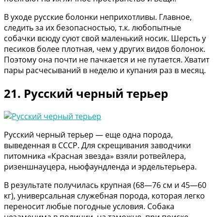
В уходе русские болонки неприхотливы. Главное,
следить за их безопасностью, т.к. любопытные
собачки всюду суют свой маленький носик. Шерсть у
песиков более плотная, чем у других видов болонок.
Поэтому она почти не пачкается и не путается. Хватит
пары расчесываний в неделю и купания раз в месяц.
21. Русский черный терьер
Русский черный терьер — еще одна порода,
выведенная в СССР. Для скрещивания заводчики
питомника «Красная звезда» взяли ротвейлера,
ризеншнауцера, ньюфаундленда и эрдельтерьера.
В результате получилась крупная (68—76 см и 45—60
кг), универсальная служебная порода, которая легко
переносит любые погодные условия. Собака
незаменима в полиции, на таможне, при поиске