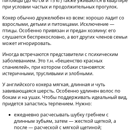
питомцы (до 40 см и 15 кг) также уживаются в квартире
при условии частых и продолжительных прогулок.
Кокер обычно дружелюбен ко всем: хорошо ладит со
взрослыми, детьми и питомцами. Исключение —
птицы. Особенно привязан и предан хозяину: его
слушается беспрекословно, а вот других членов семьи
может игнорировать.
Иногда встречаются представители с психическим
заболеванием. Это т.н. «бешенство красных
спаниелей», при котором собаки становятся:
истеричными, трусливыми и злобными.
У английского кокера мягкая, длинная и чуть
завивающаяся шерсть. Особенно удлинен волос по
бокам и на ушах. Чтобы поддерживать идеальный вид,
придется запастись терпением. Нужно:
ежедневно расчесывать шубку гребнем с
длинным зубьям, затем — жесткой щеткой, а
после — расческой с мягкой щетиной;