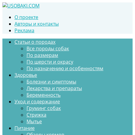
Перейти
к
О проекте
контенту
Авторы и контакты
Реклама
Статьи о породах
Все породы собак
По размерам
По шерсти и окрасу
По назначению и особенностям
Здоровье
Болезни и симптомы
Лекарства и препараты
Беременность
Уход и содержание
Груминг собак
Стрижка
Мытье
Питание
Обзоры кормов