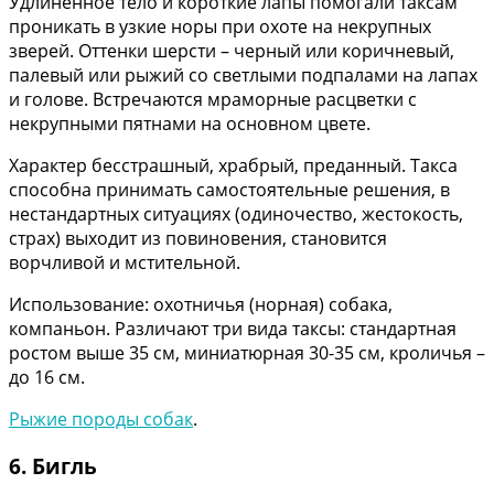
Удлиненное тело и короткие лапы помогали таксам
проникать в узкие норы при охоте на некрупных
зверей. Оттенки шерсти – черный или коричневый,
палевый или рыжий со светлыми подпалами на лапах
и голове. Встречаются мраморные расцветки с
некрупными пятнами на основном цвете.
Характер бесстрашный, храбрый, преданный. Такса
способна принимать самостоятельные решения, в
нестандартных ситуациях (одиночество, жестокость,
страх) выходит из повиновения, становится
ворчливой и мстительной.
Использование: охотничья (норная) собака,
компаньон. Различают три вида таксы: стандартная
ростом выше 35 см, миниатюрная 30-35 см, кроличья –
до 16 см.
Рыжие породы собак
.
6. Бигль