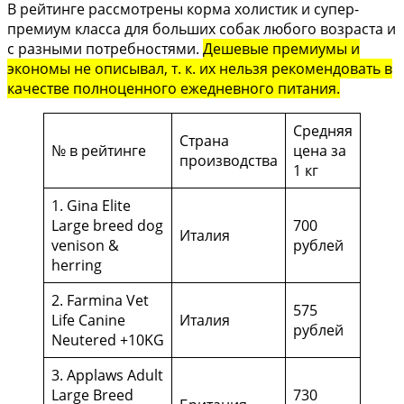
В рейтинге рассмотрены корма холистик и супер-
премиум класса для больших собак любого возраста и
с разными потребностями.
Дешевые премиумы и
экономы не описывал, т. к. их нельзя рекомендовать в
качестве полноценного ежедневного питания.
Средняя
Страна
№ в рейтинге
цена за
производства
1 кг
1. Gina Elite
Large breed dog
700
Италия
venison &
рублей
herring
2. Farmina Vet
575
Life Canine
Италия
рублей
Neutered +10KG
3. Applaws Adult
Large Breed
730