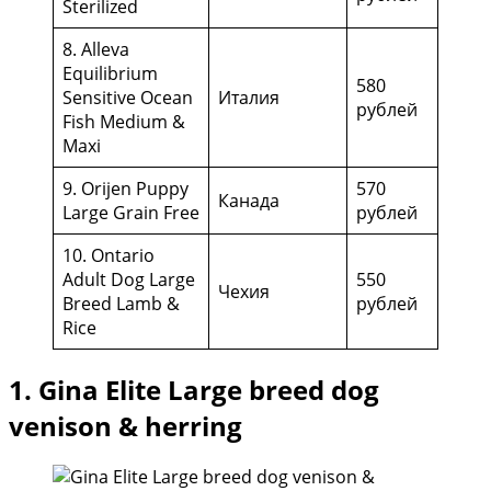
Sterilized
8. Alleva
Equilibrium
580
Sensitive Ocean
Италия
рублей
Fish Medium &
Maxi
9. Orijen Puppy
570
Канада
Large Grain Free
рублей
10. Ontario
Adult Dog Large
550
Чехия
Breed Lamb &
рублей
Rice
1. Gina Elite Large breed dog
venison & herring