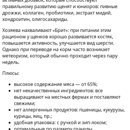
правильному развитию щенят и юниоров: пивные
дрожжи, коллаген, пробиотики, экстракт мидий,
хондроитин, олигосахариды.
Хозяева нахваливают «Брит»: при питании этим
рационом у щенков хорошо развивается костяк,
повышается активность, улучшается вид шерсти.
Однако при переводе на корм часто возникает
метеоризм, который обычно проходит через пару
недель.
Плюсы:
высокое содержание мяса — от 65%;
нет некачественных ингредиентов: все
выращивают на местных фермах и поставляют
свежими;
нет аллергенных продуктов: пшеницы, кукурузы,
курицы, яиц, пр.;
удобная упаковка: с ручкой и зип-локом;
оптимальные по размеру гранулы.