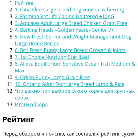
Рейтинг
1. Gina Elite Large breed dog venison & herring
2. Farmina Vet Life Canine Neutered +10KG
3. Applaws Adult Large Breed Chicken Grain Free
4. Barking Heads «Golden Years» Senior 7+
5. Now Fresh Senior and Weight Management Dog
Large Breed Recipe
6. Brit Fresh Puppy Large Breed Growth & Joints
7. 1st Choice Nutrition Sterilized
8. Alleva Equilibrium Sensitive Ocean Fish Medium &
Maxi
9. Orijen Puppy Large Grain Free
10. Ontario Adult Dog Large Breed Lamb & Rice
Что важно при выборе сухого корма для крупных
собак
Итоги обзора
Рейтинг
Перед обзором я поясню, как составлял рейтинг сухих