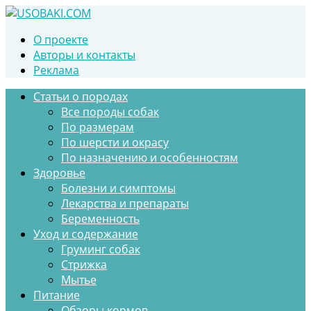
Перейти
к
О проекте
контенту
Авторы и контакты
Реклама
Статьи о породах
Все породы собак
По размерам
По шерсти и окрасу
По назначению и особенностям
Здоровье
Болезни и симптомы
Лекарства и препараты
Беременность
Уход и содержание
Груминг собак
Стрижка
Мытье
Питание
Обзоры кормов