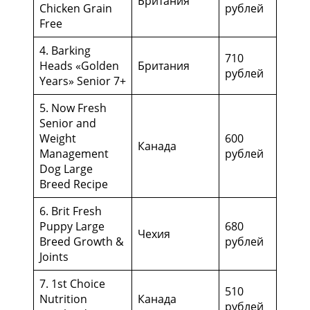
Британия
Chicken Grain
рублей
Free
4. Barking
710
Heads «Golden
Британия
рублей
Years» Senior 7+
5. Now Fresh
Senior and
Weight
600
Канада
Management
рублей
Dog Large
Breed Recipe
6. Brit Fresh
Puppy Large
680
Чехия
Breed Growth &
рублей
Joints
7. 1st Choice
510
Nutrition
Канада
рублей