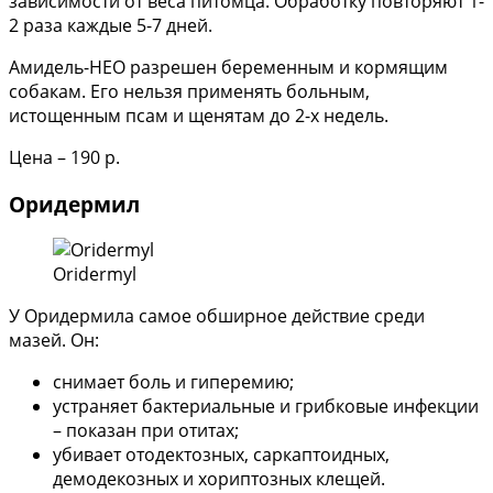
зависимости от веса питомца. Обработку повторяют 1-
2 раза каждые 5-7 дней.
Амидель-НЕО разрешен беременным и кормящим
собакам. Его нельзя применять больным,
истощенным псам и щенятам до 2-х недель.
Цена – 190 р.
Оридермил
Oridermyl
У Оридермила самое обширное действие среди
мазей. Он:
снимает боль и гиперемию;
устраняет бактериальные и грибковые инфекции
– показан при отитах;
убивает отодектозных, саркаптоидных,
демодекозных и хориптозных клещей.