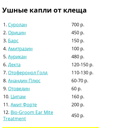
Ушные капли от клеща
1.
Суролан
700 р.
2.
Орицин
450 р.
3.
Барс
150 р.
4.
Амитразин
100 р.
5.
Аурикан
480 р.
6.
Декта
120-150 р.
7.
Отоферонол Голд
110-130 р.
8.
Анандин Плюс
60-70 р.
9.
Отоведин
60 р.
10.
Ципам
160 р.
11.
Амит Форте
200 р.
12.
Bio-Groom Ear Mite
450 р.
Treatment