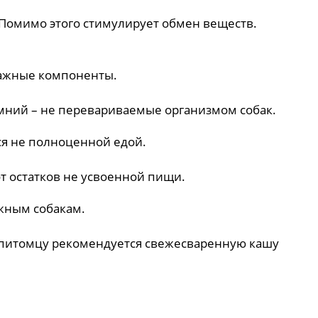
 Помимо этого стимулирует обмен веществ.
 важные компоненты.
емний – не перевариваемые организмом собак.
тся не полноценной едой.
 остатков не усвоенной пищи.
ижным собакам.
ть питомцу рекомендуется свежесваренную кашу