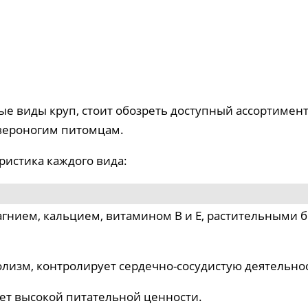
ые виды круп, стоит обозреть доступный ассортимен
твероногим питомцам.
ристика каждого вида:
гнием, кальцием, витамином В и Е, растительными б
олизм, контролирует сердечно-сосудистую деятельно
чет высокой питательной ценности.